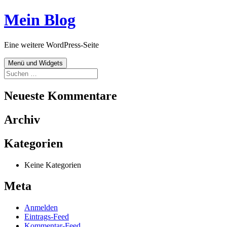
Zum
Mein Blog
Inhalt
springen
Eine weitere WordPress-Seite
Menü und Widgets
Suchen
nach:
Neueste Kommentare
Archiv
Kategorien
Keine Kategorien
Meta
Anmelden
Eintrags-Feed
Kommentar-Feed